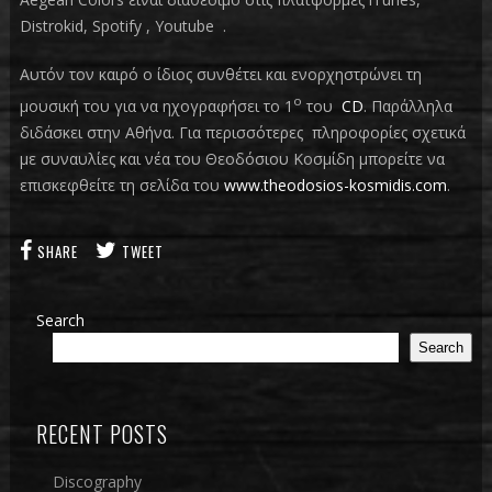
Distrokid, Spotify , Youtube .
Αυτόν τον καιρό ο ίδιος συνθέτει και ενορχηστρώνει τη
ο
μουσική του για να ηχογραφήσει το 1
του
CD
. Παράλληλα
διδάσκει στην Αθήνα. Για περισσότερες πληροφορίες σχετικά
με συναυλίες και νέα του Θεοδόσιου Κοσμίδη μπορείτε να
επισκεφθείτε τη σελίδα του
www.theo
dosios-kosmidis.com
.
SHARE
TWEET
Search
Search
RECENT POSTS
Discography