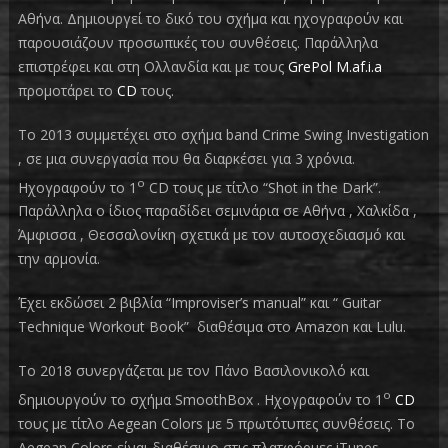
Αθήνα. Δημιουργεί το δικό του σχήμα και ηχογραφούν και
παρουσιάζουν προσωπικές του συνθέσεις. Παράλληλα
επιστρέφει και στη Ολλανδία και με τους
GrePol M.af.i.a
προμοτάρει το
CD
τους.
Το 2013 συμμετέχει στο σχήμα band Crime Swing Investigation
, σε μια συνεργασία που θα διαρκέσει για 3 χρόνια.
ο
Ηχογραφούν το 1
CD τους με τίτλο “Shot in the Dark”.
Παράλληλα ο ίδιος παραδίδει σεμινάρια σε Αθήνα , Χαλκίδα ,
Άμφισσα , Θεσσαλονίκη σχετικά με τον αυτοσχεδιασμό και
την αρμονία.
Έχει εκδώσει 2 βιβλία “Improviser’s manual” και “ Guitar
Technique Workout Book” διαθέσιμα στο Amazon και Lulu.
Το 2018 συνεργάζεται με τον Πάνο Βασιλονικολό και
ο
δημιουργούν το σχήμα SmoothBox . Ηχογραφούν το 1
CD
τους με τίτλο Aegean Colors με 5 πρωτότυπες συνθέσεις. Το
Aegean Colors είναι διαθέσιμο στις πλατφόρμες iTunes,