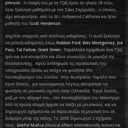
Johnson
. Η επαφή του με τη Τζάζ έγινε σε ηλικία 18 ετών,
όταν ξεκίνησε μαθήματα με τον Σάκη Ζαχαριάδη , ο οποίος
είχε αποφοιτήσει από το M.I. Hollywood California και ήταν
μαθητής του
Scott Henderson
.
Δεχόταν επιρροές από πολλούς κιθαρίστες . Γι αυτό ξεκίνησε
να μελετά κιθαρίστες όπως
Robben Ford
,
Wes Montgomey
,
Joe
Pass
,
Tal Farlow
,
Grant Green
. Παράλληλα σχημάτισε ένα Τζαζ
τρίο και ένα κουαρτέτο και έδινε συναυλίες σε μαγαζιά της
Θεσσαλονίκης. Αφού εκπλήρωσε τις στρατιωτικές του
υποχρεώσεις έβαλε ως στόχο να φοιτήσει στο
Κονσερβατόριο του Σύνδεϋ στην Αυστραλία. Παρόλο που
έγινε δεκτός , για οικονομικούς λόγους αποφάσισε να
φοιτήσει σε μουσικές σχολές στην Ολλανδία. Έγινε δεκτός ,
μαζί με τον αδερφό του , στο Κονσερβατόριο του Μάαστριχτ.
Από τη πρώτη στιγμή άρχισε να παίζει με μουσικούς και να
δημιουργεί σχήματα και να παρουσιάζει τη μουσική του σε
διάφορα μπαρ της πόλης. Το 2008 δημιουργεί 2 σχήματα :
τους :
GrePol M.af.i.a
(Musical Affairs Internationally Active) και