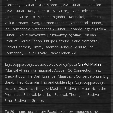
(Germany – Guitar), Mike Moreno (USA- Guitar), Dave Allen
(USA- Guitar), Rory Stuart (USA- Guitar), Gilad Hekselman
(Israel – Guitar), BC Manjunath (India – Konnakol) ,Claudius
Valk (Germany – Sax), Harmen Fraanje (Netherland – Piano),
Jan Formannoy (Netherlands – Guitar), Edoardo Righini (Italy –
Guitar). Έχει συνεργαστεί με καλλιτέχνες όπως Ron van
Stratum, Gerald Canon, Phillipe Cathrine, Carlo Nardozza ,
Daniel Daemen, Timmy Daemen, Arnoud Gerritse, Jan
Formannoy, Claudius Valk, Frank Giebels κ.α
Έχει συμμετάσχει ως μουσικός στα σχήματα
GrePol M.af.i.a
(Musical Affairs Internationally Active), GG Connection, Jazz
Check it out, The Dark Essence, Maastricht Conservatorium Big
Band, Theo Kosmidis Trio and Golden Eye. Έχει συμμετάσχει
σε φεστιβάλ όπως the Jazz Masters Festival in Maastricht, the
Prominade Festival, Jeker Jazz Festival, Thorn Jazz Festival,
Small Festival in Greece.
Το 2011 επιστρέφει στην Ελλάδα και συγκεκριμένα στην