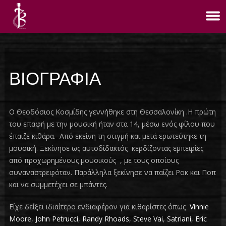
ΒΙΟΓΡΑΦΙΑ
Ο Θεοδόσιος Κοσμίδης γεννήθηκε στη Θεσσαλονίκη .Η πρώτη
του επαφή με την μουσική ήταν στα 14, μέσω ενός φίλου που
έπαιζε κιθάρα. Από εκείνη τη στιγμή και μετά ερωτεύτηκε τη
μουσική. Ξεκίνησε ως αυτοδίδακτός κερδίζοντας εμπειρίες
από προχωρημένους μουσικούς , με τους οποίους
συναναστρεφόταν. Παράλληλα ξεκίνησε να παίζει Ροκ και Ποπ
και να συμμετέχει σε μπάντες.
Είχε δείξει ιδιαίτερο ενδιαφέρον για κιθαρίστες όπως
Vinnie
Moore
,
John Petrucci
,
Randy Rhoads
,
Steve Vai
,
Satriani
,
Eric