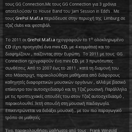
τους GG Connection.Με τους GG Connection για 3 χρόνια
αποτελούσαν το House Band του Jam Session in Edd’s . Με
τους
GrePol M.af.i.a
περιόδευσε στην περιοχή της Limburg σε
τζαζ clubs και φεστιβάλ.
ο
Το 2011 οι
GrePol M.af.i.a
ηχογραφούν το 1
ολοκληρωμένο
CD
(έχει προηγηθεί ένα mini
CD
, με 4 κομμάτια) και το
διαφημίζουν , παίζοντας στην Ευρώπη. Το 2011 με τους GG
Connection ηχογραφούν ένα mini
CD
, με 3 πρωτότυπες
συνθέσεις. Από το 2007 έως το 2011 , κατά τη διαμονή του
στο Μάαστριχτ, παρακολούθησε μαθήματα από διάφορους
καθηγητές διαφορετικών μουσικών οργάνων , αλλά με βασικό
επίκεντρο τον αυτοσχεδιασμό και τη Τζαζ μουσική. Παράλληλα
με τις προπτυχιακές σπουδές του στον Τζαζ αυτοσχεδιασμό ,
παρακολουθεί 3ετή σπουδή στη μουσική παιδαγωγία.
Επικεντρώνεται να διδάξει μουσική , με τον πιο παραγωγικό
τρόπο σε μαθητές.
Έχει παρακολουθήσει μαθήματα από τους : Frank Wingold